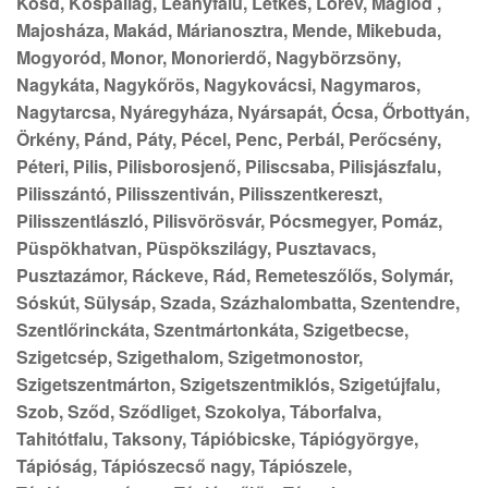
Kosd, Kóspallag, Leányfalu, Letkés, Lórév, Maglód ,
Majosháza, Makád, Márianosztra, Mende, Mikebuda,
Mogyoród, Monor, Monorierdő, Nagybörzsöny,
Nagykáta, Nagykőrös, Nagykovácsi, Nagymaros,
Nagytarcsa, Nyáregyháza, Nyársapát, Ócsa, Őrbottyán,
Örkény, Pánd, Páty, Pécel, Penc, Perbál, Perőcsény,
Péteri, Pilis, Pilisborosjenő, Piliscsaba, Pilisjászfalu,
Pilisszántó, Pilisszentiván, Pilisszentkereszt,
Pilisszentlászló, Pilisvörösvár, Pócsmegyer, Pomáz,
Püspökhatvan, Püspökszilágy, Pusztavacs,
Pusztazámor, Ráckeve, Rád, Remeteszőlős, Solymár,
Sóskút, Sülysáp, Szada, Százhalombatta, Szentendre,
Szentlőrinckáta, Szentmártonkáta, Szigetbecse,
Szigetcsép, Szigethalom, Szigetmonostor,
Szigetszentmárton, Szigetszentmiklós, Szigetújfalu,
Szob, Sződ, Sződliget, Szokolya, Táborfalva,
Tahitótfalu, Taksony, Tápióbicske, Tápiógyörgye,
Tápióság, Tápiószecső nagy, Tápiószele,