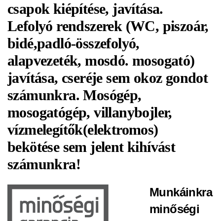
csapok kiépítése, javítása.
Lefolyó rendszerek (WC, piszoár,
bidé,padló-összefolyó,
alapvezeték, mosdó. mosogató)
javítása, cseréje sem okoz gondot
számunkra. Mosógép,
mosogatógép, villanybojler,
vízmelegítők(ele
ktromos)
bekötése sem jelent kihívást
számunkra!
Munkáinkra
minőségi