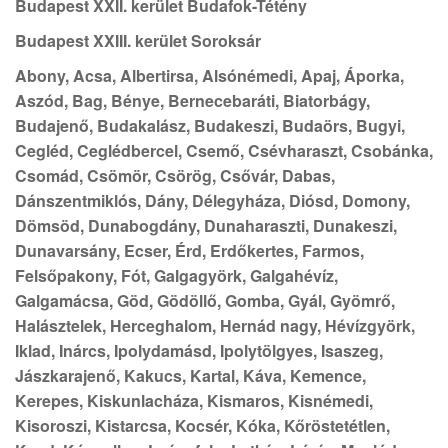
Budapest XXII. kerület Budafok-Tétény
Budapest XXIII. kerület Soroksár
Abony, Acsa, Albertirsa, Alsónémedi, Apaj, Áporka,
Aszód, Bag, Bénye, Bernecebaráti, Biatorbágy,
Budajenő, Budakalász, Budakeszi, Budaörs, Bugyi,
Cegléd, Ceglédbercel, Csemő, Csévharaszt, Csobánka,
Csomád, Csömör, Csörög, Csővár, Dabas,
Dánszentmiklós, Dány, Délegyháza, Diósd, Domony,
Dömsöd, Dunabogdány, Dunaharaszti, Dunakeszi,
Dunavarsány, Ecser, Érd, Erdőkertes, Farmos,
Felsőpakony, Fót, Galgagyörk, Galgahévíz,
Galgamácsa, Göd, Gödöllő, Gomba, Gyál, Gyömrő,
Halásztelek, Herceghalom, Hernád nagy, Hévízgyörk,
Iklad, Inárcs, Ipolydamásd, Ipolytölgyes, Isaszeg,
Jászkarajenő, Kakucs, Kartal, Káva, Kemence,
Kerepes, Kiskunlacháza, Kismaros, Kisnémedi,
Kisoroszi, Kistarcsa, Kocsér, Kóka, Kőröstetétlen,