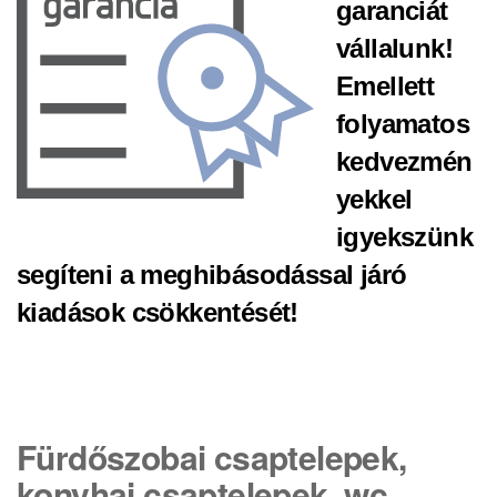
garanciát
vállalunk!
Emellett
folyamatos
kedvezmén
yekkel
igyekszünk
segíteni a meghibásodással járó
kiadások csökkentését!
Fürdőszobai csaptelepek,
konyhai csaptelepek, wc