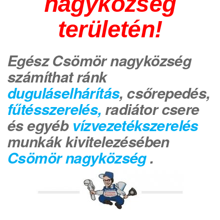
nagyközség
területén!
Egész Csömör nagyközség
számíthat ránk
duguláselhárítás
, csőrepedés,
fűtésszerelés,
radiátor csere
és egyéb
vízvezetékszerelés
munkák kivitelezésében
Csömör nagyközség
.