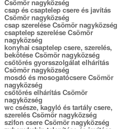
Csömör nagyközség
csap és csaptelep csere és javítás
Csömör nagyközség
csap szerelése Csömör nagyközség
csaptelep szerelése Csömör
nagyközség
konyhai csaptelep csere, szerelés,
bekötése Csömör nagyközség
csőtörés gyorsszolgálat elhárítás
Csömör nagyközség
mosdó és mosogatócsere Csömör
nagyközség
csőtörés elhárítás Csömör
nagyközség
wc csésze, kagyló és tartály csere,
szerelés Csömör nagyközség
szifon csere Csömör nagyközség