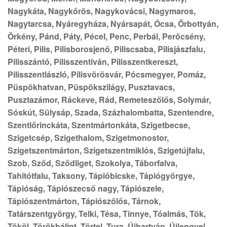
Nagykáta, Nagykőrös, Nagykovácsi, Nagymaros,
Nagytarcsa, Nyáregyháza, Nyársapát, Ócsa, Őrbottyán,
Örkény, Pánd, Páty, Pécel, Penc, Perbál, Perőcsény,
Péteri, Pilis, Pilisborosjenő, Piliscsaba, Pilisjászfalu,
Pilisszántó, Pilisszentiván, Pilisszentkereszt,
Pilisszentlászló, Pilisvörösvár, Pócsmegyer, Pomáz,
Püspökhatvan, Püspökszilágy, Pusztavacs,
Pusztazámor, Ráckeve, Rád, Remeteszőlős, Solymár,
Sóskút, Sülysáp, Szada, Százhalombatta, Szentendre,
Szentlőrinckáta, Szentmártonkáta, Szigetbecse,
Szigetcsép, Szigethalom, Szigetmonostor,
Szigetszentmárton, Szigetszentmiklós, Szigetújfalu,
Szob, Sződ, Sződliget, Szokolya, Táborfalva,
Tahitótfalu, Taksony, Tápióbicske, Tápiógyörgye,
Tápióság, Tápiószecső nagy, Tápiószele,
Tápiószentmárton, Tápiószőlős, Tárnok,
Tatárszentgyörgy, Telki, Tésa, Tinnye, Tóalmás, Tök,
Tököl, Törökbálint, Törtel, Tura, Újhartyán, Újlengyel,