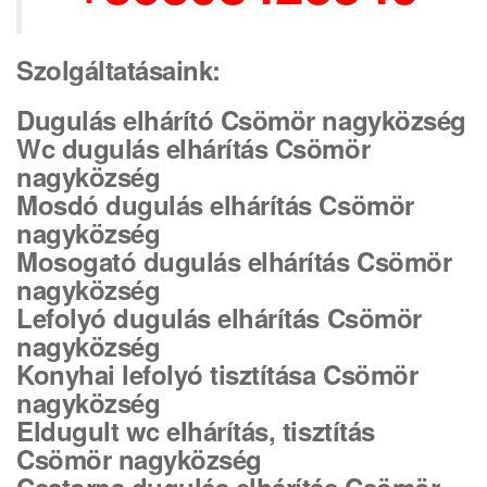
Szolgáltatásaink:
Dugulás elhárító Csömör nagyközség
Wc dugulás elhárítás Csömör
nagyközség
Mosdó dugulás elhárítás Csömör
nagyközség
Mosogató dugulás elhárítás Csömör
nagyközség
Lefolyó dugulás elhárítás Csömör
nagyközség
Konyhai lefolyó tisztítása Csömör
nagyközség
Eldugult wc elhárítás, tisztítás
Csömör nagyközség