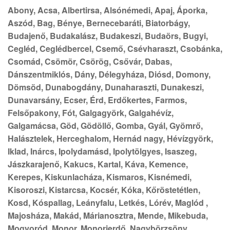
Abony, Acsa, Albertirsa, Alsónémedi, Apaj, Áporka,
Aszód, Bag, Bénye, Bernecebaráti, Biatorbágy,
Budajenő, Budakalász, Budakeszi, Budaörs, Bugyi,
Cegléd, Ceglédbercel, Csemő, Csévharaszt, Csobánka,
Csomád, Csömör, Csörög, Csővár, Dabas,
Dánszentmiklós, Dány, Délegyháza, Diósd, Domony,
Dömsöd, Dunabogdány, Dunaharaszti, Dunakeszi,
Dunavarsány, Ecser, Érd, Erdőkertes, Farmos,
Felsőpakony, Fót, Galgagyörk, Galgahévíz,
Galgamácsa, Göd, Gödöllő, Gomba, Gyál, Gyömrő,
Halásztelek, Herceghalom, Hernád nagy, Hévízgyörk,
Iklad, Inárcs, Ipolydamásd, Ipolytölgyes, Isaszeg,
Jászkarajenő, Kakucs, Kartal, Káva, Kemence,
Kerepes, Kiskunlacháza, Kismaros, Kisnémedi,
Kisoroszi, Kistarcsa, Kocsér, Kóka, Kőröstetétlen,
Kosd, Kóspallag, Leányfalu, Letkés, Lórév, Maglód ,
Majosháza, Makád, Márianosztra, Mende, Mikebuda,
Mogyoród, Monor, Monorierdő, Nagybörzsöny,