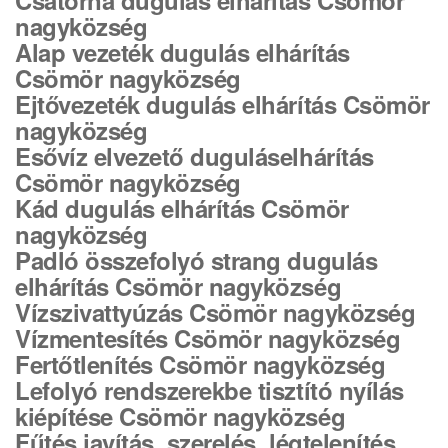
Csatorna dugulás elhárítás Csömör
nagyközség
Alap vezeték dugulás elhárítás
Csömör nagyközség
Ejtővezeték dugulás elhárítás Csömör
nagyközség
Esővíz elvezető duguláselhárítás
Csömör nagyközség
Kád dugulás elhárítás Csömör
nagyközség
Padló összefolyó strang dugulás
elhárítás Csömör nagyközség
Vízszivattyúzás Csömör nagyközség
Vízmentesítés Csömör nagyközség
Fertőtlenítés Csömör nagyközség
Lefolyó rendszerekbe tisztító nyílás
kiépítése Csömör nagyközség
Fűtés javítás, szerelés, légtelenítés,