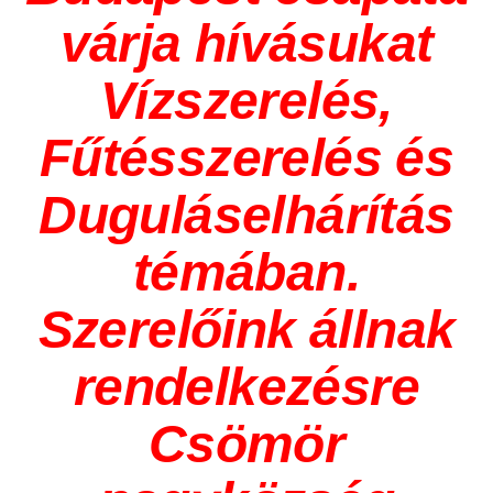
várja hívásukat
Vízszerelés,
Fűtésszerelés és
Duguláselhárítás
témában.
Szerelőink állnak
rendelkezésre
Csömör