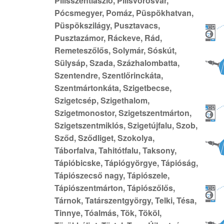
Pilisszentlászló, Pilisvörösvár,
Pócsmegyer, Pomáz, Püspökhatvan,
Püspökszilágy, Pusztavacs,
Pusztazámor, Ráckeve, Rád,
Remeteszőlős, Solymár, Sóskút,
Sülysáp, Szada, Százhalombatta,
Szentendre, Szentlőrinckáta,
Szentmártonkáta, Szigetbecse,
Szigetcsép, Szigethalom,
Szigetmonostor, Szigetszentmárton,
Szigetszentmiklós, Szigetújfalu, Szob,
Sződ, Sződliget, Szokolya,
Táborfalva, Tahitótfalu, Taksony,
Tápióbicske, Tápiógyörgye, Tápióság,
Tápiószecső nagy, Tápiószele,
Tápiószentmárton, Tápiószőlős,
Tárnok, Tatárszentgyörgy, Telki, Tésa,
Tinnye, Tóalmás, Tök, Tököl,