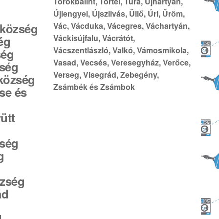
Törökbálint, Törtel, Tura, Újhartyán,
Újlengyel, Újszilvás, Üllő, Úri, Üröm,
 község
Vác, Vácduka, Vácegres, Váchartyán,
Váckisújfalu, Vácrátót,
ég
Vácszentlászló, Valkó, Vámosmikola,
ség
Vasad, Vecsés, Veresegyház, Verőce,
zség
Verseg, Visegrád, Zebegény,
 község
Zsámbék és Zsámbok
ése és
ütt
zség
g
özség
ád