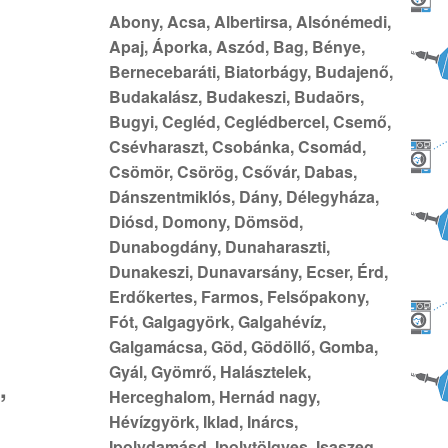
Abony, Acsa, Albertirsa, Alsónémedi,
Apaj, Áporka, Aszód, Bag, Bénye,
Bernecebaráti, Biatorbágy, Budajenő,
Budakalász, Budakeszi, Budaörs,
Bugyi, Cegléd, Ceglédbercel, Csemő,
Csévharaszt, Csobánka, Csomád,
Csömör, Csörög, Csővár, Dabas,
Dánszentmiklós, Dány, Délegyháza,
Diósd, Domony, Dömsöd,
Dunabogdány, Dunaharaszti,
Dunakeszi, Dunavarsány, Ecser, Érd,
Erdőkertes, Farmos, Felsőpakony,
Fót, Galgagyörk, Galgahévíz,
Galgamácsa, Göd, Gödöllő, Gomba,
Gyál, Gyömrő, Halásztelek,
,
Herceghalom, Hernád nagy,
Hévízgyörk, Iklad, Inárcs,
Ipolydamásd, Ipolytölgyes, Isaszeg,