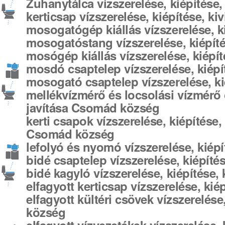
Zuhanytálca vízszerelése, kiépítése
kerticsap vízszerelése, kiépítése, k
mosogatógép kiállás vízszerelése, k
mosogatóstang vízszerelése, kiépíté
mosógép kiállás vízszerelése, kiépí
mosdó csaptelep vízszerelése, kiépí
mosogató csaptelep vízszerelése, ki
mellékvízmérő és locsolási vízmérő cs
javítása Csomád község
kerti csapok vízszerelése, kiépítése,
Csomád község
lefolyó és nyomó vízszerelése, kiép
bidé csaptelep vízszerelése, kiépíté
bidé kagyló vízszerelése, kiépítése,
elfagyott kerticsap vízszerelése, ki
elfagyott kültéri csövek vízszerelése
község