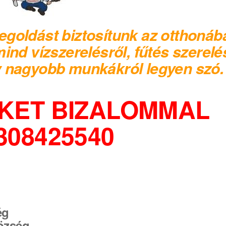
egoldást biztosítunk az otthonáb
mind
vízszerelésről, fűtés szerelé
y nagyobb munkákról legyen szó.
NKET BIZALOMMAL
308425540
ég
özség