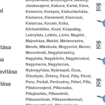
Jászkarajenő, Kakucs, Kartal, Káva,
ád
Kemence, Kerepes, Kiskunlacháza,
Kismaros, Kisnémedi, Kisoroszi,
Kistarcsa, Kocsér, Kóka,
Kőröstetétlen, Kosd, Kóspallag,
Leányfalu, Letkés, Lórév, Maglód ,
Majosháza, Makád, Márianosztra,
ítása
Mende, Mikebuda, Mogyoród, Monor,
Monorierdő, Nagybörzsöny,
sa
Nagykáta, Nagykőrös, Nagykovácsi,
Nagymaros, Nagytarcsa,
avítása
Nyáregyháza, Nyársapát, Ócsa,
Őrbottyán, Örkény, Pánd, Páty, Pécel,
Penc, Perbál, Perőcsény, Péteri, Pilis,
ítása
Pilisborosjenő, Piliscsaba,
Pilisjászfalu, Pilisszántó,
Pilisszentiván, Pilisszentkereszt,