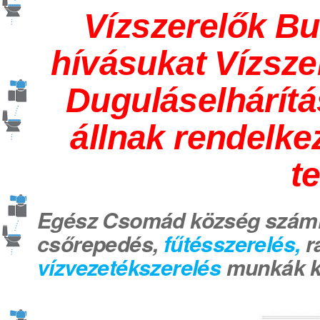
Vízszerelők Bu
hívásukat Vízsze
Duguláselhárítá
állnak rendelk
t
Egész Csomád község számí
csőrepedés,
fűtésszerelés,
r
vízvezetékszerelés
munkák k