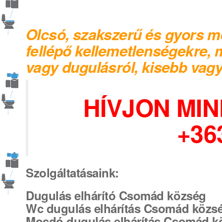
Olcsó, szakszerű és gyors m
fellépő kellemetlenségekre, 
vagy dugulásról,
kisebb vag
HÍVJON MI
+36
Szolgáltatásaink:
Dugulás elhárító Csomád község
Wc dugulás elhárítás Csomád közs
Mosdó dugulás elhárítás Csomád k