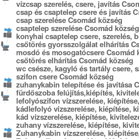
vízcsap szerelés, csere, javítás Cs
csap és csaptelep csere és javítás
csap szerelése Csomád község
csaptelep szerelése Csomád közsé
konyhai csaptelep csere, szerelés,
csőtörés gyorsszolgálat elhárítás 
mosdó és mosogatócsere Csomád 
csőtörés elhárítás Csomád község
wc csésze, kagyló és tartály csere,
szifon csere Csomád község
zuhanykabin telepítése és javítása
fürdőszoba felújítás,kiépítés, kivit
lefolyószifon vízszerelése, kiépítés
kádlefolyó vízszerelése, kiépítése, 
kád vízszerelése, kiépítése, kivitel
zuhany vízszerelése, kiépítése, kiv
Zuhanykabin vízszerelése, kiépítése