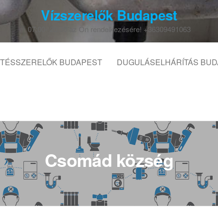
Vízszerelők Budapest
07:00- 20:00 az Ön rendelkezésére! +36309491063
TÉSSZERELŐK BUDAPEST
DUGULÁSELHÁRÍTÁS BUD
Csomád község