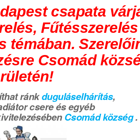
dapest csapata várj
relés, Fűtésszerelés
s témában. Szerelői
ezésre Csomád közs
erületén!
that ránk
duguláselhárítás
,
adiátor csere és egyéb
ivitelezésében
Csomád község
.