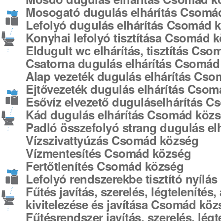
Mosogató dugulás elhárítás Csomá
Lefolyó dugulás elhárítás Csomád 
Konyhai lefolyó tisztítása Csomád 
Eldugult wc elhárítás, tisztítás Cs
Csatorna dugulás elhárítás Csomád
Alap vezeték dugulás elhárítás Cs
Ejtővezeték dugulás elhárítás Cso
Esővíz elvezető duguláselhárítás 
Kád dugulás elhárítás Csomád köz
Padló összefolyó strang dugulás e
Vízszivattyúzás Csomád község
Vízmentesítés Csomád község
Fertőtlenítés Csomád község
Lefolyó rendszerekbe tisztító nyílá
Fűtés javítás, szerelés, légtelenítés,
kivitelezése és javítása Csomád köz
Fűtésrendszer javítás, szerelés, légt