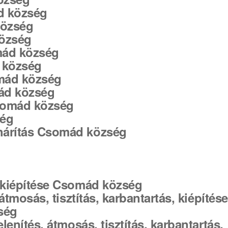
d község
község
község
omád község
 község
omád község
mád község
Csomád község
ség
lhárítás Csomád község
s kiépítése Csomád község
 átmosás, tisztítás, karbantartás, kiépítése
ség
elenítés, átmosás, tisztítás, karbantartás,