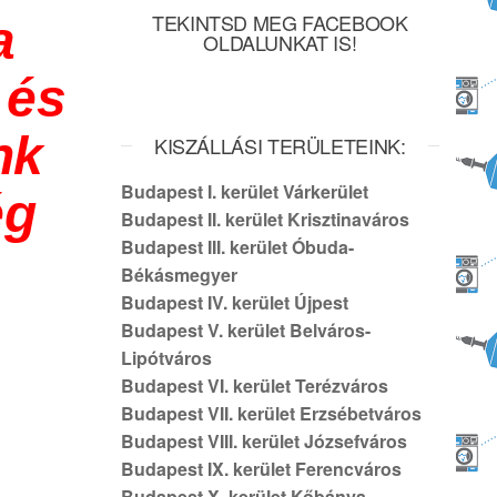
TEKINTSD MEG FACEBOOK
a
OLDALUNKAT IS!
 és
nk
KISZÁLLÁSI TERÜLETEINK:
Budapest I. kerület Várkerület
ég
Budapest II. kerület Krisztinaváros
Budapest III. kerület Óbuda-
Békásmegyer
Budapest IV. kerület Újpest
Budapest V. kerület Belváros-
Lipótváros
Budapest VI. kerület Terézváros
Budapest VII. kerület Erzsébetváros
Budapest VIII. kerület Józsefváros
Budapest IX. kerület Ferencváros
Budapest X. kerület Kőbánya