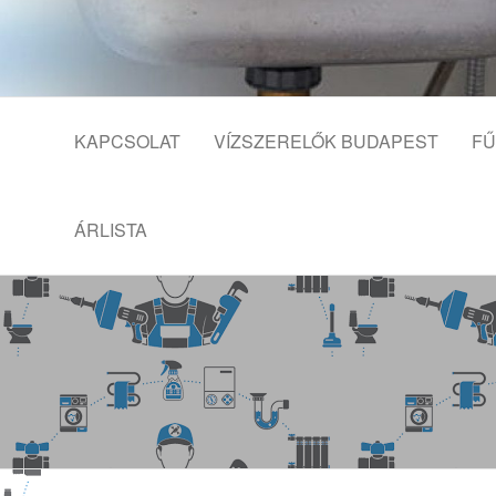
Skip
to
the
content
KAPCSOLAT
VÍZSZERELŐK BUDAPEST
FŰ
ÁRLISTA