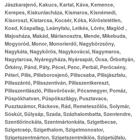
Jászkarajenő, Kakucs, Kartal, Káva, Kemence,
Kerepes, Kiskunlacháza, Kismaros, Kisnémedi,
Kisoroszi, Kistarcsa, Kocsér, Kóka, Kőröstetétlen,
Kosd, Kóspallag, Leányfalu, Letkés, Lórév, Maglód ,
Majosháza, Makád, Márianosztra, Mende, Mikebuda,
Mogyoród, Monor, Monorierdő, Nagybörzsöny,
Nagykáta, Nagykőrös, Nagykovácsi, Nagymaros,
Nagytarcsa, Nyáregyháza, Nyársapát, Ócsa, Őrbottyán,
Örkény, Pánd, Páty, Pécel, Penc, Perbál, Perőcsény,
Péteri, Pilis, Pilisborosjenő, Piliscsaba, Pilisjászfalu,
Pilisszántó, Pilisszentiván, Pilisszentkereszt,
Pilisszentlászló, Pilisvörösvár, Pócsmegyer, Pomáz,
Püspökhatvan, Püspökszilágy, Pusztavacs,
Pusztazámor, Ráckeve, Rád, Remeteszőlős, Solymár,
Sóskút, Sülysáp, Szada, Százhalombatta, Szentendre,
Szentlőrinckáta, Szentmártonkáta, Szigetbecse,
Szigetcsép, Szigethalom, Szigetmonostor,
Szigetszentmárton, Szigetszentmiklós, Szigetújfalu,