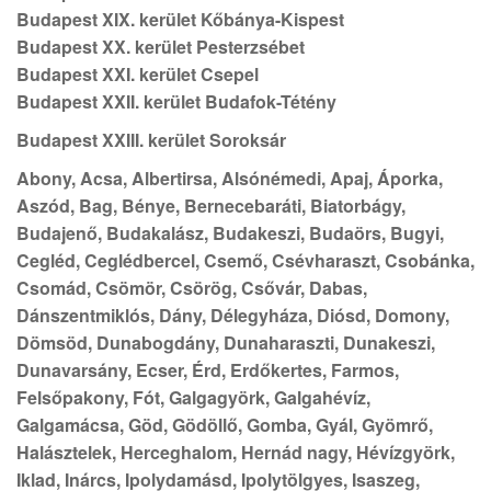
Budapest XIX. kerület Kőbánya-Kispest
Budapest XX. kerület Pesterzsébet
Budapest XXI. kerület Csepel
Budapest XXII. kerület Budafok-Tétény
Budapest XXIII. kerület Soroksár
Abony, Acsa, Albertirsa, Alsónémedi, Apaj, Áporka,
Aszód, Bag, Bénye, Bernecebaráti, Biatorbágy,
Budajenő, Budakalász, Budakeszi, Budaörs, Bugyi,
Cegléd, Ceglédbercel, Csemő, Csévharaszt, Csobánka,
Csomád, Csömör, Csörög, Csővár, Dabas,
Dánszentmiklós, Dány, Délegyháza, Diósd, Domony,
Dömsöd, Dunabogdány, Dunaharaszti, Dunakeszi,
Dunavarsány, Ecser, Érd, Erdőkertes, Farmos,
Felsőpakony, Fót, Galgagyörk, Galgahévíz,
Galgamácsa, Göd, Gödöllő, Gomba, Gyál, Gyömrő,
Halásztelek, Herceghalom, Hernád nagy, Hévízgyörk,
Iklad, Inárcs, Ipolydamásd, Ipolytölgyes, Isaszeg,